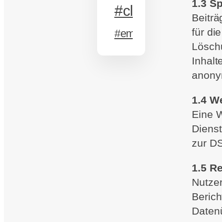
1.3 S
#classic
Beiträ
für di
#emotion
Löschu
Inhalt
anonym
1.4 We
Eine W
Dienst
zur DS
1.5 R
Nutzer
Berich
Datenü