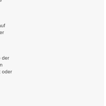
auf
er
 der
nn
 oder