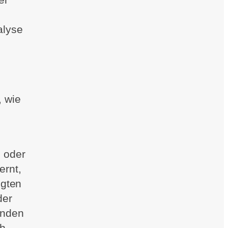
alyse
 wie
 oder
ernt,
igten
der
ünden
ch