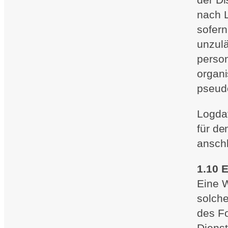
nach L
sofern
unzulä
perso
organi
pseud
Logdat
für de
anschl
1.10 
Eine W
solche
des Fo
Dienst