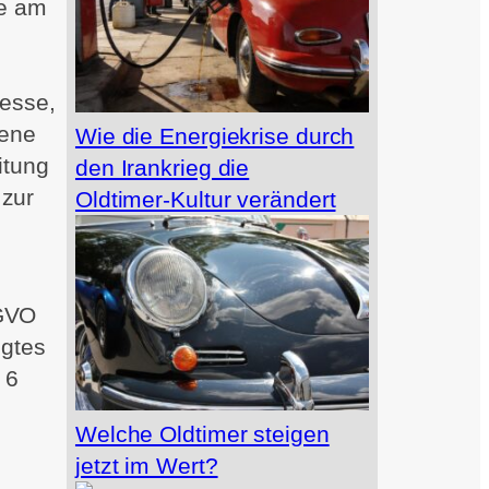
me am
esse,
dene
Wie die Energiekrise durch
itung
den Irankrieg die
 zur
Oldtimer‑Kultur verändert
SGVO
igtes
 6
Welche Oldtimer steigen
jetzt im Wert?