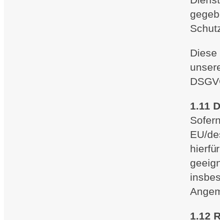
gegebe
Schut
Diese 
unsere
DSGVO 
1.11 
Sofer
EU/des
hierf
geeig
insbes
Angem
1.12 