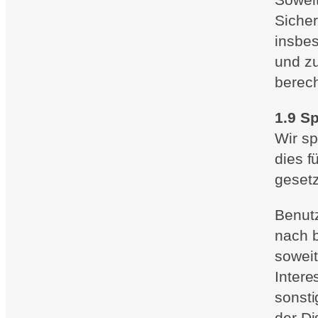
Sicher
insbes
und z
berech
1.9 S
Wir s
dies f
gesetz
Benut
nach b
soweit
Inter
sonsti
der Di