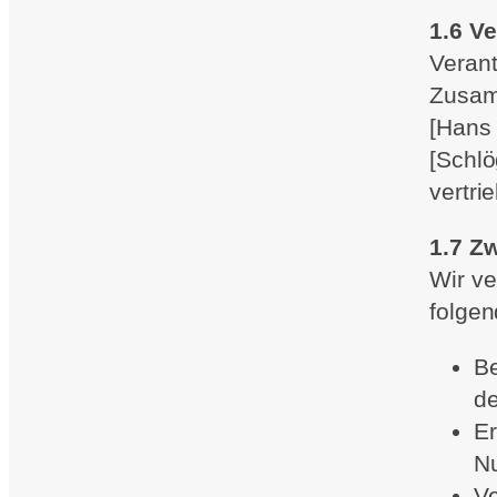
1.6 Ve
Verant
Zusam
[Hans
[Schl
vertrie
1.7 Z
Wir ve
folge
Be
d
Er
N
Ve