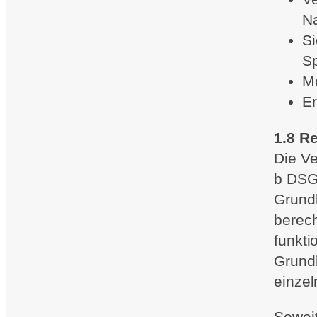
Na
Si
S
Mo
Er
1.8 R
Die Ve
b DSGV
Grundl
berech
funkti
Grundl
einzel
Soweit