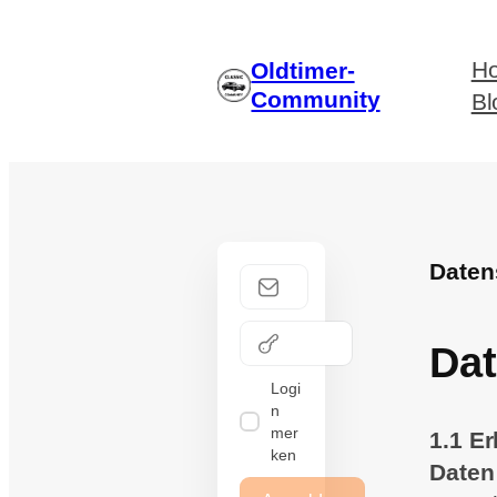
H
Oldtimer-
Community
Bl
Daten
Dat
Logi
n
mer
1.1 E
ken
Daten