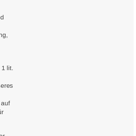
nd
ng,
 lit.
seres
 auf
ür
er