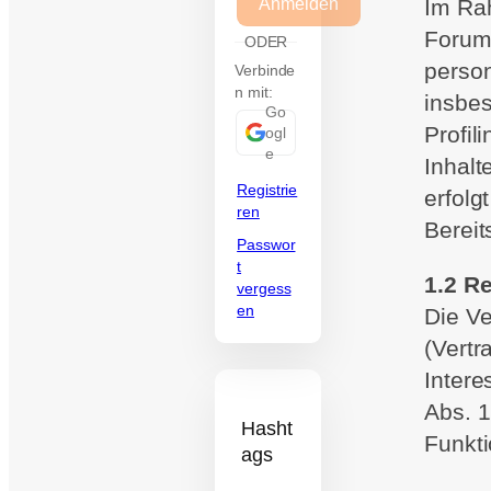
Anmelden
Im Ra
Forum
ODER
perso
Verbinde
n mit:
insbe
Go
Profil
ogl
e
Inhalt
Registrie
erfolg
ren
Bereit
Passwor
t
1.2 R
vergess
en
Die Ve
(Vertr
Intere
Abs. 1
Hasht
Funkti
ags