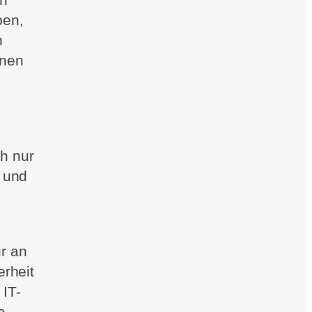
ben,
n
nnen
h nur
t und
r an
erheit
IT-
e