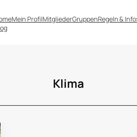
ome
Mein Profil
Mitglieder
Gruppen
Regeln & Info
log
Klima