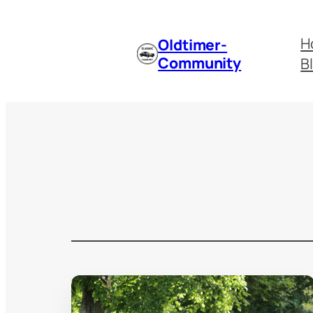
H
Oldtimer-
Community
B