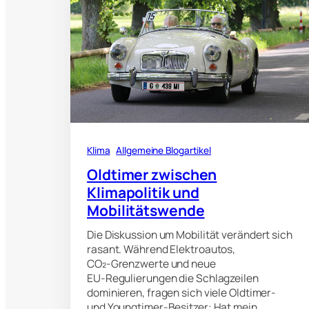
Klima
Allgemeine Blogartikel
Oldtimer zwischen
Klimapolitik und
Mobilitätswende
Die Diskussion um Mobilität verändert sich
rasant. Während Elektroautos,
CO₂‑Grenzwerte und neue
EU‑Regulierungen die Schlagzeilen
dominieren, fragen sich viele Oldtimer‑
und Youngtimer‑Besitzer: Hat mein